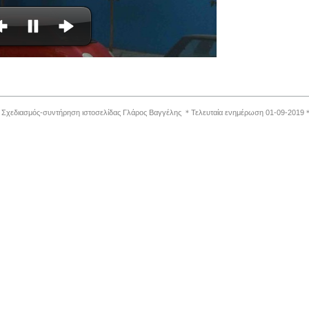
 Σχεδιασμός-συντήρηση ιστοσελίδας Γλάρος Βαγγέλης ＊Τελευταία ενημέρωση 01-09-201