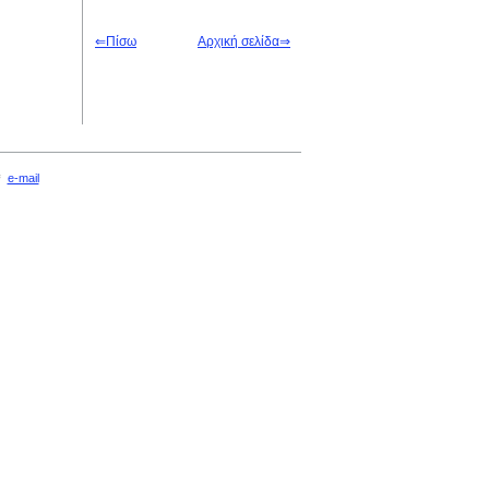
⇐
Π
ίσω
Αρχική σελίδα
⇒
9＊
e-mail