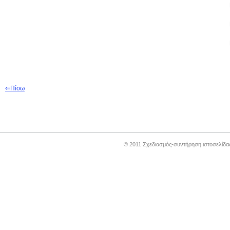
⇐
Π
ίσω
© 2011 Σχεδιασμός-συντήρηση ιστοσελίδ