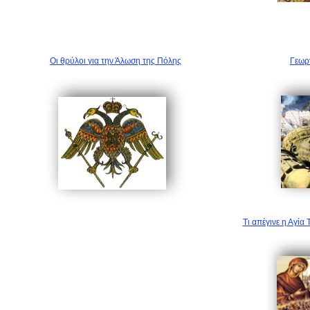
Οι θρύλοι για την Άλωση της Πόλης
Γεωρ
Τι απἐγινε η Αγί