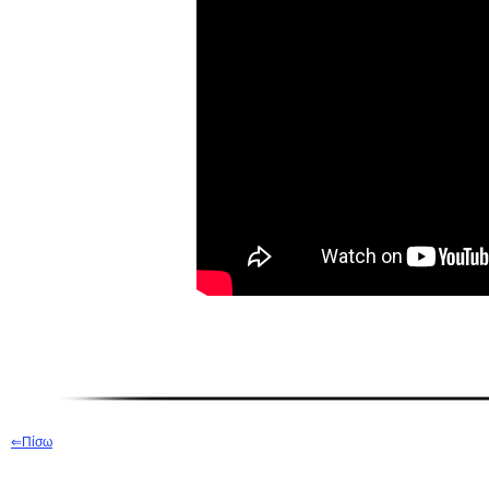
⇐
Π
ίσω