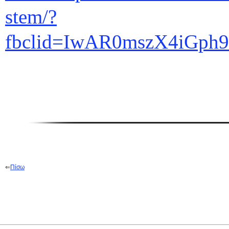
stem/?
fbclid=IwAR0mszX4iGph
⇐
Π
ίσω