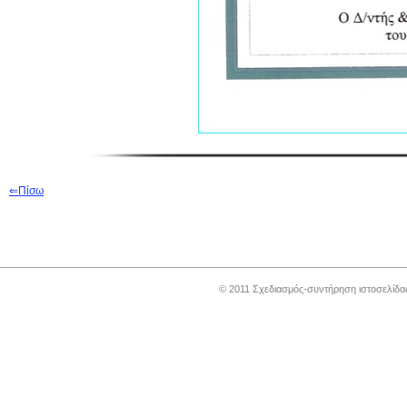
⇐
Π
ίσω
© 2011 Σχεδιασμός-συντήρηση ιστοσελίδ