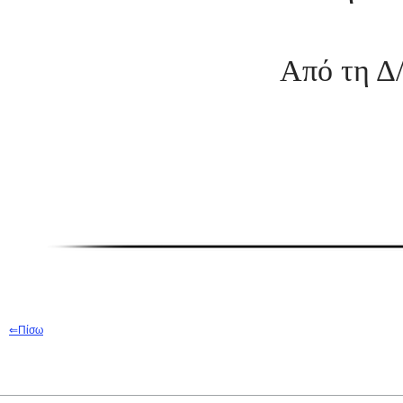
Από τη Δ/
⇐
Π
ίσω