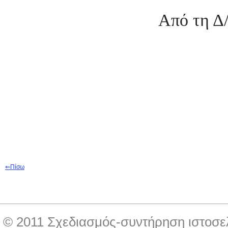
Από τη Δ/
⇐
Π
ίσω
© 2011 Σχεδιασμός-συντήρηση ιστοσε